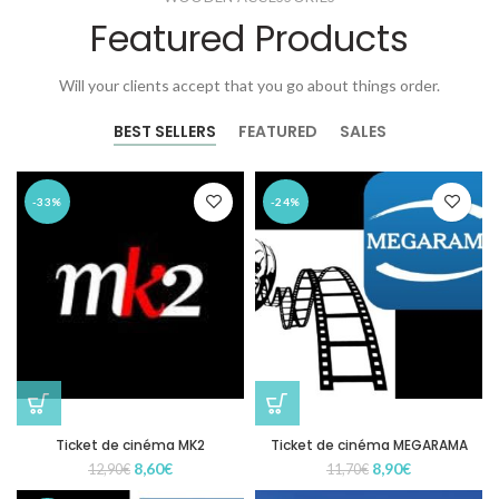
Featured Products
Will your clients accept that you go about things order.
BEST SELLERS
FEATURED
SALES
-33%
-24%
Ticket de cinéma MK2
Ticket de cinéma MEGARAMA
Le
Le
Le
Le
8,60
€
8,90
€
12,90
€
11,70
€
prix
prix
prix
prix