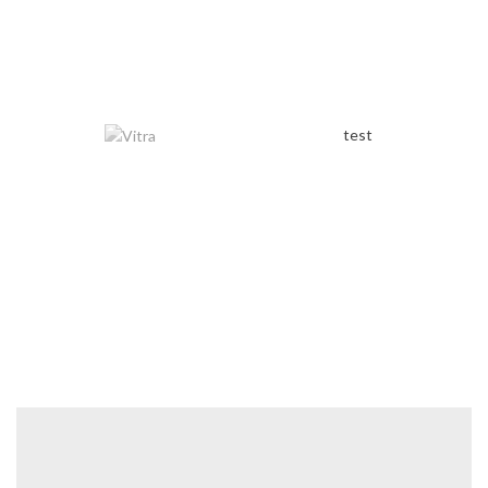
test
$250.00
GO TO SHOP