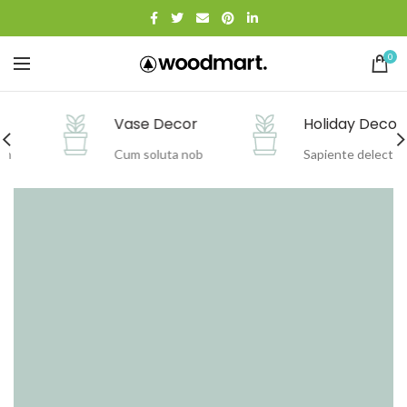
0
Vase Decor
Holiday Decor
Cum soluta nob
Sapiente delect