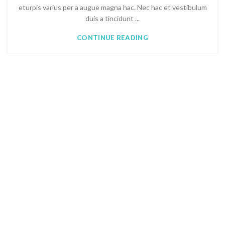
eturpis varius per a augue magna hac. Nec hac et vestibulum
duis a tincidunt ...
CONTINUE READING
Des avantages pour salariés et particuliers !