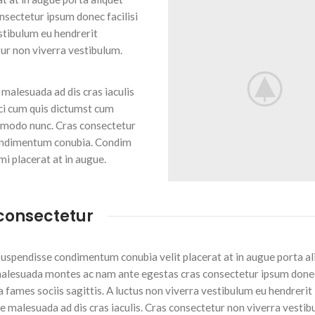
sectetur ipsum donec facilisi
estibulum eu hendrerit
tur non viverra vestibulum.
 malesuada ad dis cras iaculis
ci cum quis dictumst cum
modo nunc. Cras consectetur
 Condimentum conubia. Condim
mi placerat at in augue.
consectetur
suspendisse condimentum conubia velit placerat at in augue porta al
alesuada montes ac nam ante egestas cras consectetur ipsum donec 
a fames sociis sagittis. A luctus non viverra vestibulum eu hendrerit
e malesuada ad dis cras iaculis. Cras consectetur non viverra vestib