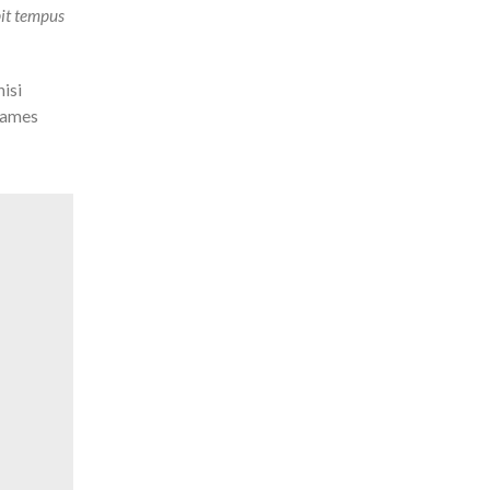
pit tempus
nisi
 fames