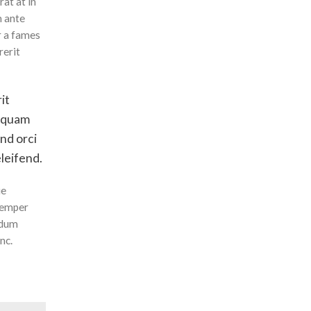
at at in
m ante
r a fames
rerit
it
liquam
nd orci
leifend.
ue
 semper
ndum
nc.