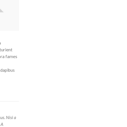
a
turient
tora fames
t dapibus
us. Nisi a
 A