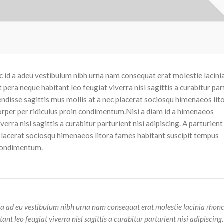
 id a adeu vestibulum nibh urna nam consequat erat molestie lacini
era neque habitant leo feugiat viverra nisl sagittis a curabitur par
pendisse sagittis mus mollis at a nec placerat sociosqu himenaeos li
orper per ridiculus proin condimentum.
Nisi a diam id a himenaeos
rra nisl sagittis a curabitur parturient nisi adipiscing. A parturien
 placerat sociosqu himenaeos litora fames habitant suscipit tempus
 condimentum.
 a ad eu vestibulum nibh urna nam consequat erat molestie lacinia rhonc
 leo feugiat viverra nisl sagittis a curabitur parturient nisi adipiscing.