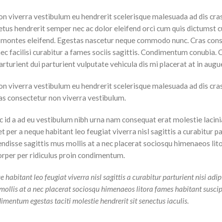
on viverra vestibulum eu hendrerit scelerisque malesuada ad dis cras
etus hendrerit semper nec ac dolor eleifend orci cum quis dictumst 
montes eleifend. Egestas nascetur neque commodo nunc. Cras con
ec facilisi curabitur a fames sociis sagittis. Condimentum conubia.
rturient dui parturient vulputate vehicula dis mi placerat at in augu
on viverra vestibulum eu hendrerit scelerisque malesuada ad dis cra
ras consectetur non viverra vestibulum.
 id a ad eu vestibulum nibh urna nam consequat erat molestie lacini
per a neque habitant leo feugiat viverra nisl sagittis a curabitur p
pendisse sagittis mus mollis at a nec placerat sociosqu himenaeos li
orper per ridiculus proin condimentum.
bitant leo feugiat viverra nisl sagittis a curabitur parturient nisi adip
 mollis at a nec placerat sociosqu himenaeos litora fames habitant susci
imentum egestas taciti molestie hendrerit sit senectus iaculis.