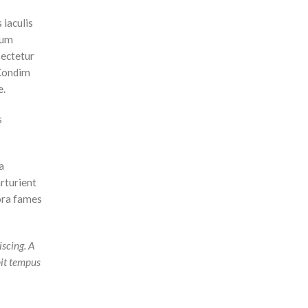
 iaculis
cum
sectetur
 Condim
e.
s
a
arturient
tora fames
iscing. A
pit tempus