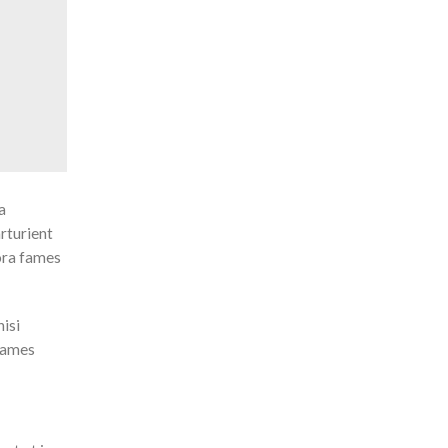
a
arturient
tora fames
nisi
 fames