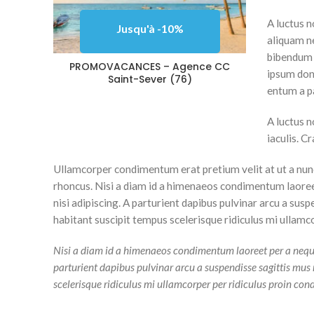
A luctus n
Jusqu'à -10%
aliquam n
bibendum 
PROMOVACANCES – Agence CC
ipsum don
Saint-Sever (76)
entum a pa
A luctus n
iaculis. C
Ullamcorper condimentum erat pretium velit at ut a nunc
rhoncus. Nisi a diam id a himenaeos condimentum laoreet 
nisi adipiscing. A parturient dapibus pulvinar arcu a sus
habitant suscipit tempus scelerisque ridiculus mi ullamc
Nisi a diam id a himenaeos condimentum laoreet per a neque ha
parturient dapibus pulvinar arcu a suspendisse sagittis mus
scelerisque ridiculus mi ullamcorper per ridiculus proin cond