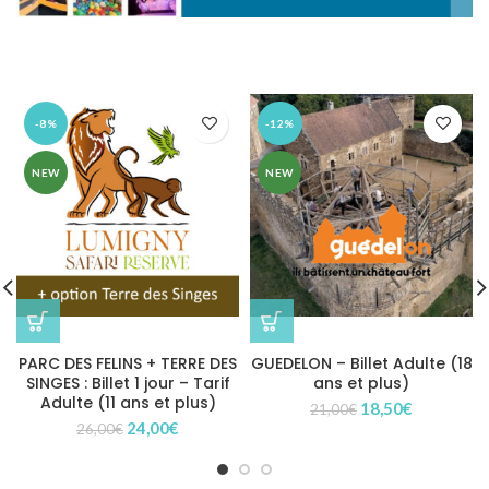
-8%
-12%
NEW
NEW
PARC DES FELINS + TERRE DES
GUEDELON – Billet Adulte (18
SINGES : Billet 1 jour – Tarif
ans et plus)
Adulte (11 ans et plus)
Le
Le
18,50
€
21,00
€
Le
Le
24,00
€
prix
prix
26,00
€
prix
prix
initial
actuel
initial
actuel
était :
est :
était :
est :