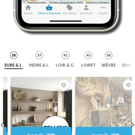
EURE & L.
INDRE & L.
LOIR & C.
LOIRET
NIÈVRE
SEINE
Jusqu'à -30%
Jusqu'à -30%