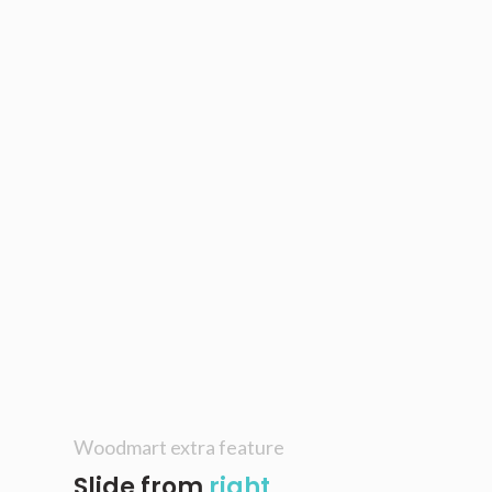
Woodmart extra feature
Slide from
right