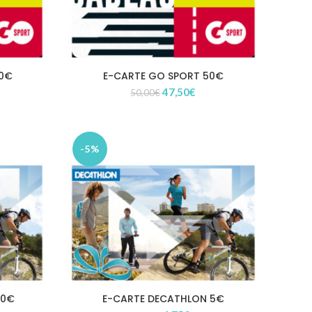
00€
E-CARTE GO SPORT 50€
Le
Le
47,50
€
50,00
€
x
prix
prix
uel
initial
actuel
 :
était :
est :
,00€.
50,00€.
47,50€.
-5%
50€
E-CARTE DECATHLON 5€