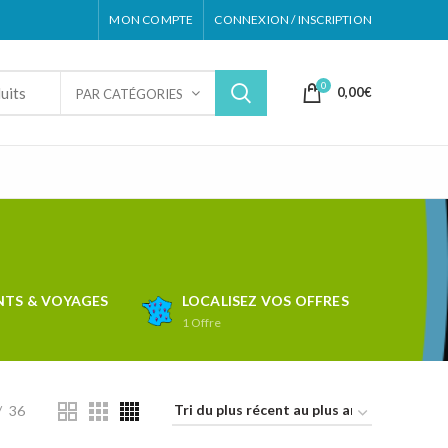
MON COMPTE
CONNEXION / INSCRIPTION
0
0,00
€
PAR CATÉGORIES
TS & VOYAGES
LOCALISEZ VOS OFFRES
1
Offre
36