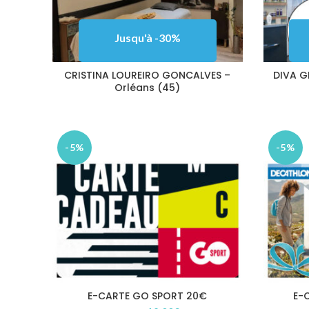
Jusqu'à -30%
CRISTINA LOUREIRO GONCALVES –
DIVA G
Orléans (45)
-5%
-5%
E-CARTE GO SPORT 20€
E-