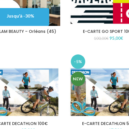
Jusqu'à -30%
LAM BEAUTY – Orléans (45)
E-CARTE GO SPORT 1
Le
Le
95,00
€
100,00
€
prix
pri
initial
act
était :
est
100,00€.
95
-5%
NEW
CARTE DECATHLON 100€
E-CARTE DECATHLON 