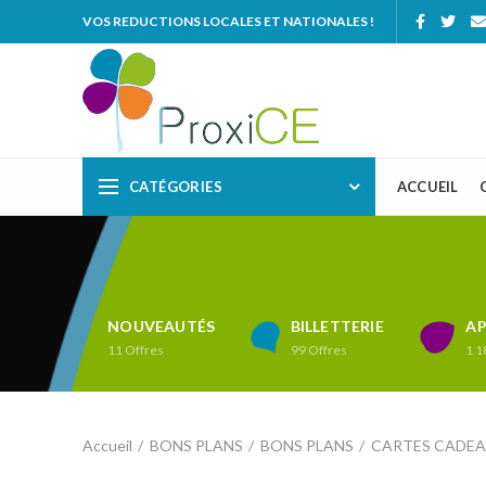
VOS REDUCTIONS LOCALES ET NATIONALES !
CATÉGORIES
ACCUEIL
NOUVEAUTÉS
BILLETTERIE
AP
11
Offres
99
Offres
1 1
Accueil
BONS PLANS
BONS PLANS
CARTES CADE