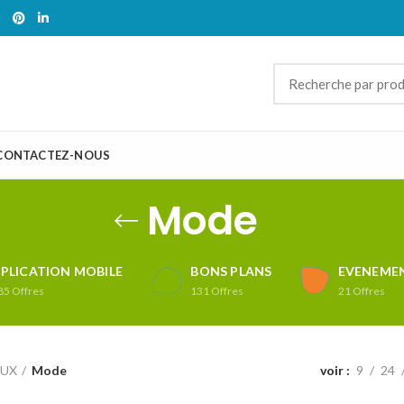
CONTACTEZ-NOUS
Mode
PLICATION MOBILE
BONS PLANS
EVENEMEN
85
Offres
131
Offres
21
Offres
AUX
Mode
voir
9
24