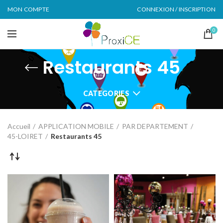
MON COMPTE
CONNEXION / INSCRIPTION
0
Restaurants 45
CATEGORIES
Accueil
APPLICATION MOBILE
PAR DEPARTEMENT
45-LOIRET
Restaurants 45