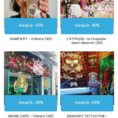
Jusqu'à -15%
Jusqu'à -30%
SHAKE’N’FIT – Orléans (45)
L’ATYPIQUE- La Chapelle-
Saint-Mesmin (45)
Jusqu'à -30%
Jusqu'à -50%
AMORE CAFFE – Orléans (45)
DRAGON’S TATTOO PUB –