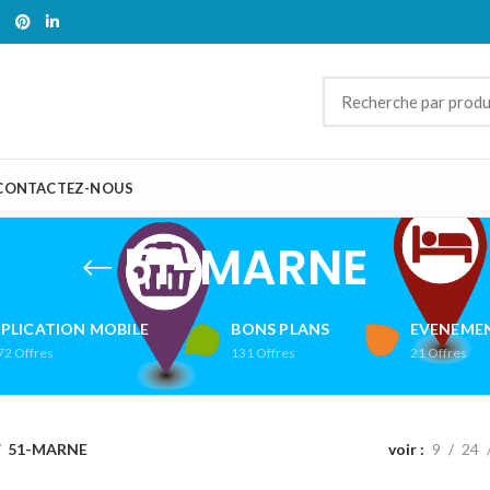
CONTACTEZ-NOUS
51-MARNE
PLICATION MOBILE
BONS PLANS
EVENEMEN
72
Offres
131
Offres
21
Offres
51-MARNE
voir
9
24