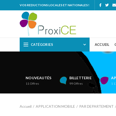
VOS REDUCTIONS LOCALES ET NATIONALES !
CATÉGORIES
ACCUEIL
NOUVEAUTÉS
BILLETTERIE
AP
11
Offres
99
Offres
1 1
Accueil
APPLICATION MOBILE
PAR DEPARTEMENT