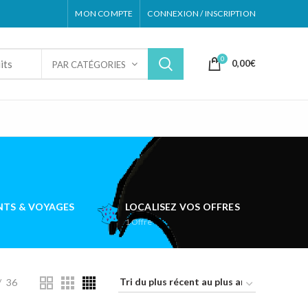
MON COMPTE
CONNEXION / INSCRIPTION
0
0,00
€
PAR CATÉGORIES
TS & VOYAGES
LOCALISEZ VOS OFFRES
1
Offre
36