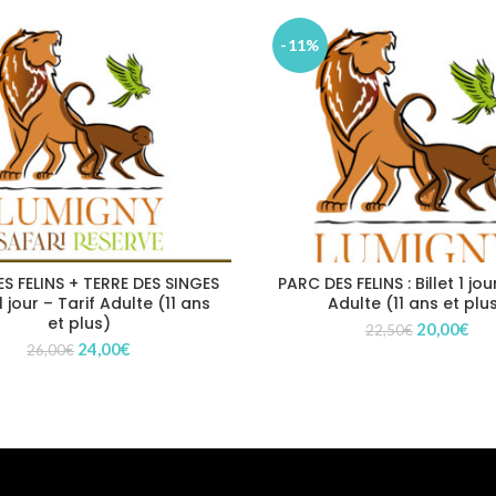
-11%
S FELINS + TERRE DES SINGES
PARC DES FELINS : Billet 1 jou
t 1 jour – Tarif Adulte (11 ans
Adulte (11 ans et plu
et plus)
Le
Le
20,00
€
22,50
€
Le
Le
24,00
€
prix
pri
26,00
€
prix
prix
initial
act
initial
actuel
était :
est 
était :
est :
22,50€.
20,
26,00€.
24,00€.