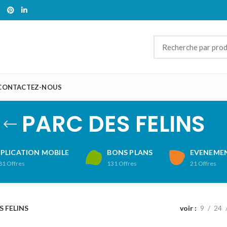
CONTACTEZ-NOUS
PARC DES FELINS
PLICATION MOBILE
BONS PLANS
EVENEMEN
81
Offres
131
Offres
21
Offres
S FELINS
voir
9
24