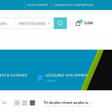
MON COMPTE
CONNEXION / INSCRIPTION
0
0,00
€
PAR CATÉGORIES
TS & VOYAGES
LOCALISEZ VOS OFFRES
1
Offre
36