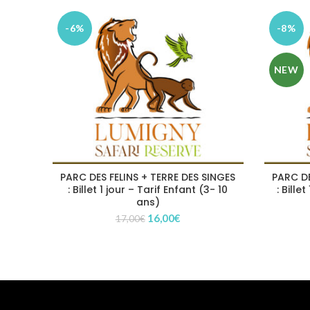
-6%
-8%
NEW
PARC DES FELINS + TERRE DES SINGES
PARC DE
: Billet 1 jour – Tarif Enfant (3- 10
: Bille
ans)
Le
Le
16,00
€
17,00
€
prix
prix
initial
actuel
était :
est :
17,00€.
16,00€.