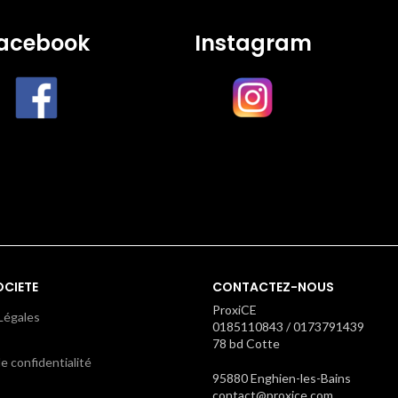
acebook
Instagram
OCIETE
CONTACTEZ-NOUS
ProxiCE
Légales
0185110843 / 0173791439
78 bd Cotte
e confidentialité
95880 Enghien-les-Bains
contact@proxice.com