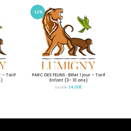
-12%
r – Tarif
PARC DES FELINS : Billet 1 jour – Tarif
s)
Enfant (3- 10 ans)
Le
Le
14,00
€
16,00
€
x
prix
prix
uel
initial
actuel
:
était :
est :
00€.
16,00€.
14,00€.