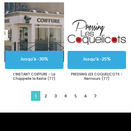
Jusqu'à -30%
Jusqu'à -25%
L’INSTANT COIFFURE – La
PRESSING LES COQUELICOTS -
Chappelle la Reine (77)
Nemours (77)
1
2
3
4
5
6