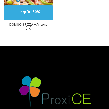
Jusqu'à -50%
DOMINO’S PIZZA – Antony
(92)