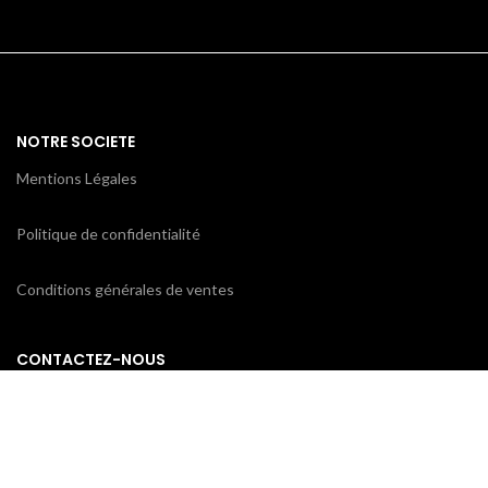
NOTRE SOCIETE
Mentions Légales
Politique de confidentialité
Conditions générales de ventes
CONTACTEZ-NOUS
ProxiCE
0185110843 / 0173791439
78 bd Cotte
95880 Enghien-les-Bains