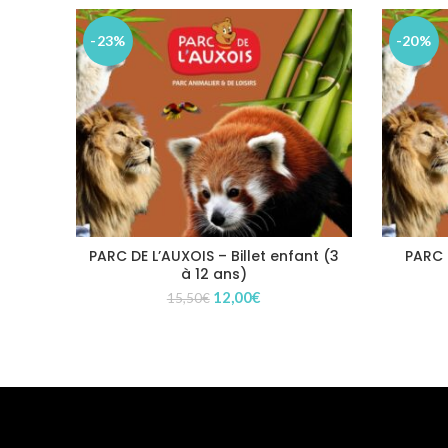
-23%
-20%
PARC DE L’AUXOIS – Billet enfant (3
PARC D
à 12 ans)
Le
Le
12,00
€
15,50
€
prix
prix
initial
actuel
était :
est :
15,50€.
12,00€.