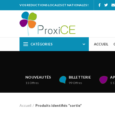
VOS REDUCTIONS LOCALES ET NATIONALES !
CATÉGORIES
ACCUEIL
NOUVEAUTÉS
BILLETTERIE
AP
11
Offres
99
Offres
1 1
Accueil
Produits identifiés “sortie”