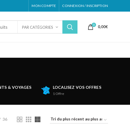
MON COMPTE
CONNEXION / INSCRIPTION
0
0,00
€
PAR CATÉGORIES
TS & VOYAGES
LOCALISEZ VOS OFFRES
1
Offre
36