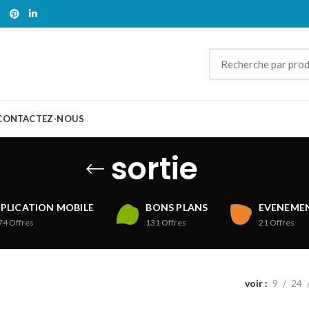
CONTACTEZ-NOUS
sortie
PLICATION MOBILE
BONS PLANS
EVENEMEN
74
Offres
131
Offres
21
Offres
voir
9
24