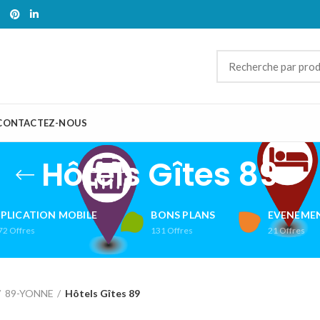
CONTACTEZ-NOUS
Hôtels Gîtes 89
PLICATION MOBILE
BONS PLANS
EVENEMEN
72
Offres
131
Offres
21
Offres
89-YONNE
Hôtels Gîtes 89