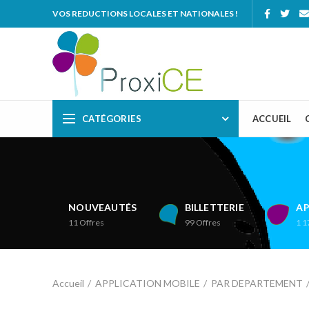
VOS REDUCTIONS LOCALES ET NATIONALES !
CATÉGORIES
ACCUEIL
NOUVEAUTÉS
BILLETTERIE
AP
11
Offres
99
Offres
1 1
Accueil
APPLICATION MOBILE
PAR DEPARTEMENT