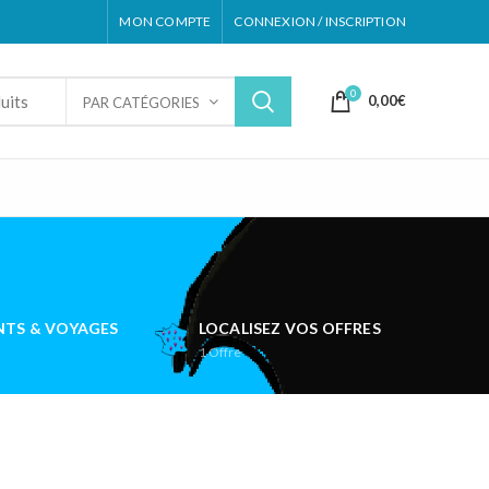
MON COMPTE
CONNEXION / INSCRIPTION
0
0,00
€
PAR CATÉGORIES
TS & VOYAGES
LOCALISEZ VOS OFFRES
1
Offre