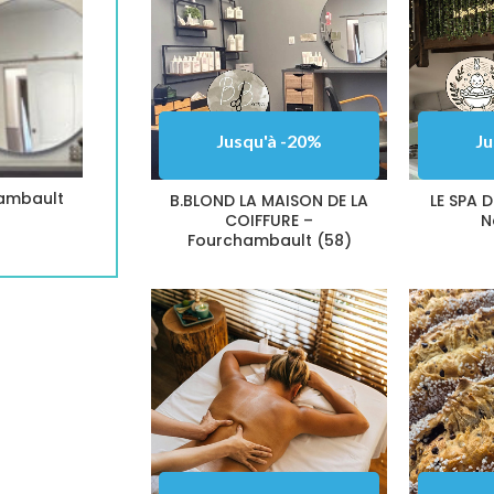
Jusqu'à -20%
Jusqu'à -20%
Ju
hambault
LE SPA DES TOUT PETITS – Nevers (58)
B.BLOND LA MAISON DE LA
LE SPA 
COIFFURE –
N
Fourchambault (58)