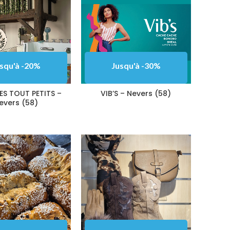
Jusqu'à -30%
squ'à -20%
Jusqu'à -30%
VIB’S – Nevers (58)
DES TOUT PETITS –
VIB’S – Nevers (58)
evers (58)