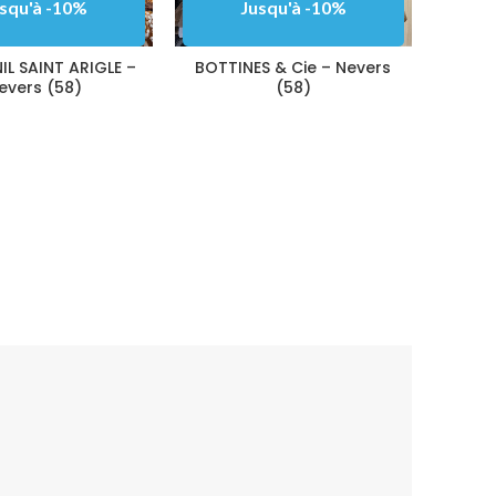
squ'à -10%
Jusqu'à -10%
IL SAINT ARIGLE –
BOTTINES & Cie – Nevers
evers (58)
(58)