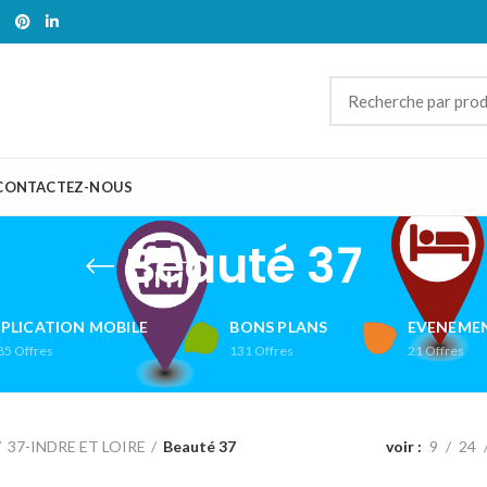
CONTACTEZ-NOUS
Beauté 37
PLICATION MOBILE
BONS PLANS
EVENEMEN
85
Offres
131
Offres
21
Offres
37-INDRE ET LOIRE
Beauté 37
voir
9
24