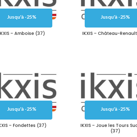
Jusqu'à -25%
Jusqu'à -25%
IKXIS – Amboise (37)
IKXIS – Château-Renault
Jusqu'à -25%
Jusqu'à -25%
KXIS – Fondettes (37)
IKXIS – Joue les Tours Sud
(37)