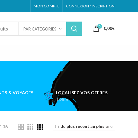
MON COMPTE
CONNEXION / INSCRIPTION
0
0,00
€
PAR CATÉGORIES
TS & VOYAGES
LOCALISEZ VOS OFFRES
1
Offre
36