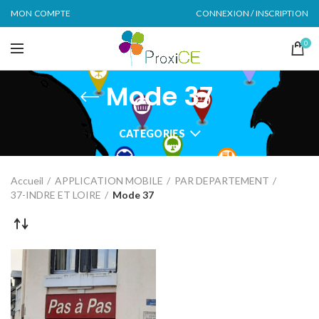
MON COMPTE
CONNEXION / INSCRIPTION
0
Mode 37
CATEGORIES
Accueil
APPLICATION MOBILE
PAR DEPARTEMENT
37-INDRE ET LOIRE
Mode 37