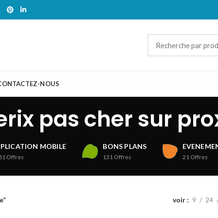
CONTACTEZ-NOUS
erix pas cher sur pro
PLICATION MOBILE
BONS PLANS
EVENEMEN
81
Offres
131
Offres
21
Offres
e”
voir
9
24