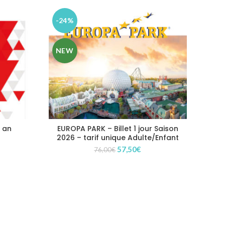
-24%
NEW
1 an
EUROPA PARK – Billet 1 jour Saison
2026 – tarif unique Adulte/Enfant
Le
Le
ix
57,50
€
76,00
€
prix
prix
tuel
initial
actuel
t :
était :
est :
0,00€.
76,00€.
57,50€.