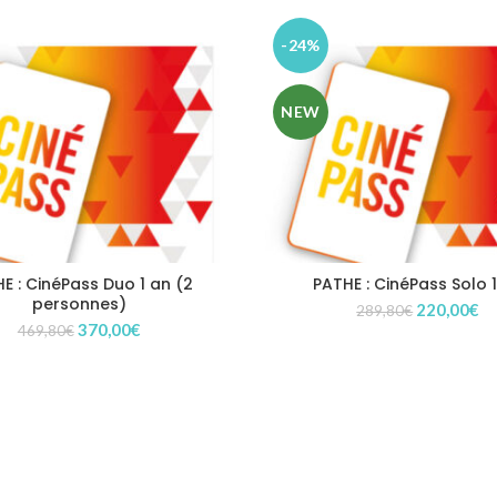
-24%
NEW
E : CinéPass Duo 1 an (2
PATHE : CinéPass Solo 
personnes)
Le
Le
220,00
€
289,80
€
Le
Le
370,00
€
prix
pr
469,80
€
prix
prix
initial
ac
initial
actuel
était :
es
était :
est :
289,80€.
22
469,80€.
370,00€.