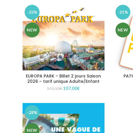
-25%
-21%
NEW
NEW
EUROPA PARK – Billet 2 jours Saison
PATH
2026 – tarif unique Adulte/Enfant
Le
Le
107,00
€
143,50
€
prix
prix
initial
actuel
était :
est :
143,50€.
107,00€.
-28%
NEW