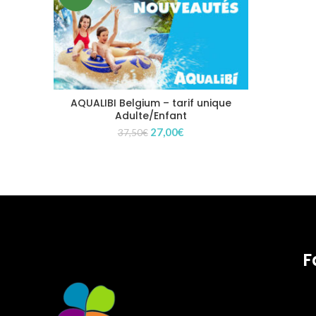
AQUALIBI Belgium – tarif unique
Adulte/Enfant
Le
Le
27,00
€
37,50
€
prix
prix
initial
actuel
était :
est :
37,50€.
27,00€.
F