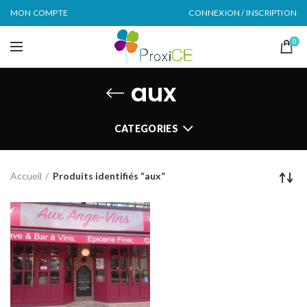
MON COMPTE
CONNEXION / INSCRIPTION
0
aux
CATEGORIES
Accueil
Produits identifiés “aux”