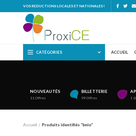
VOS REDUCTIONS LOCALES ET NATIONALES !
CATÉGORIES
ACCUEIL
NOUVEAUTÉS
BILLETTERIE
AP
11
Offres
99
Offres
1 1
Accueil
Produits identifiés “bnio”