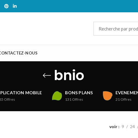
CONTACTEZ-NOUS
bnio
PLICATION MOBILE
BONS PLANS
EVENEMEN
85
Offres
131
Offres
21
Offres
voir
9
24