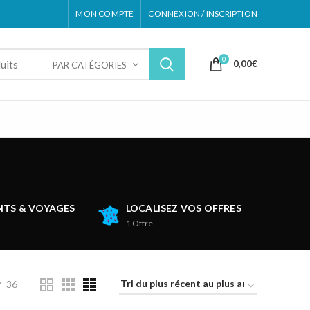
MON COMPTE
CONNEXION / INSCRIPTION
0
0,00
€
PAR CATÉGORIES
TS & VOYAGES
LOCALISEZ VOS OFFRES
1
Offre
36