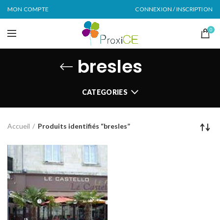
MON COMPTE
CONNEXION / INSCRIPTION
0
bresles
CATEGORIES
Accueil
Produits identifiés “bresles”