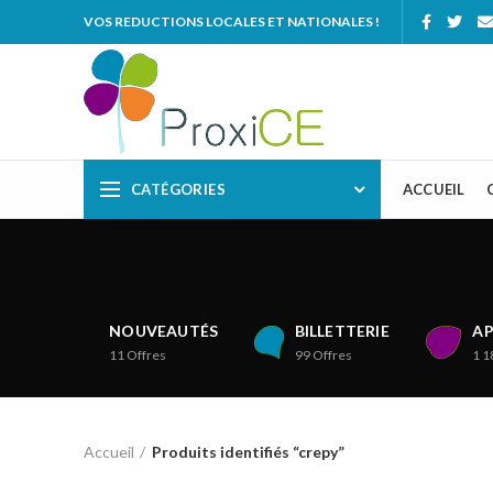
VOS REDUCTIONS LOCALES ET NATIONALES !
CATÉGORIES
ACCUEIL
NOUVEAUTÉS
BILLETTERIE
AP
11
Offres
99
Offres
1 1
Accueil
Produits identifiés “crepy”