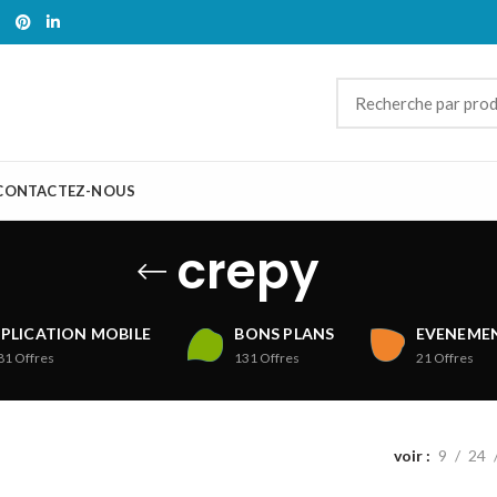
CONTACTEZ-NOUS
crepy
PLICATION MOBILE
BONS PLANS
EVENEMEN
81
Offres
131
Offres
21
Offres
voir
9
24