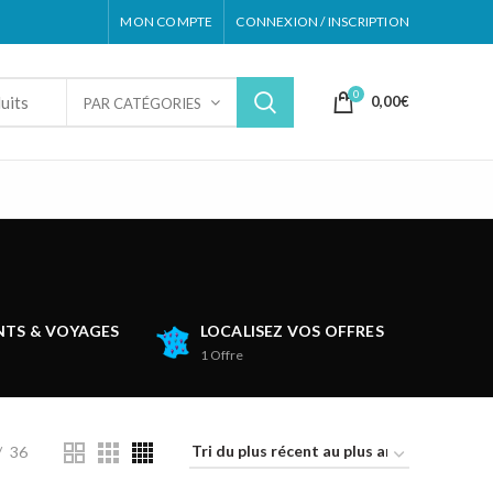
MON COMPTE
CONNEXION / INSCRIPTION
0
0,00
€
PAR CATÉGORIES
TS & VOYAGES
LOCALISEZ VOS OFFRES
1
Offre
36