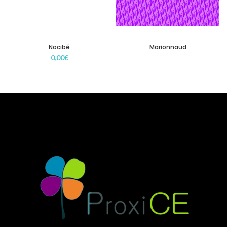
Nocibé
Marionnaud
0,00
€