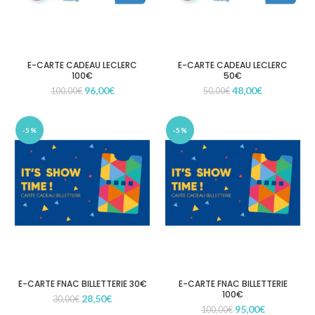
E-CARTE CADEAU LECLERC
E-CARTE CADEAU LECLERC
100€
50€
Le
Le
Le
Le
96,00
€
48,00
€
100,00
€
50,00
€
prix
prix
prix
prix
initial
actuel
initial
actuel
était :
est :
était :
est :
-5%
-5%
100,00€.
96,00€.
50,00€.
48,00€.
E-CARTE FNAC BILLETTERIE 30€
E-CARTE FNAC BILLETTERIE
100€
Le
Le
28,50
€
30,00
€
Le
Le
95,00
€
prix
prix
100,00
€