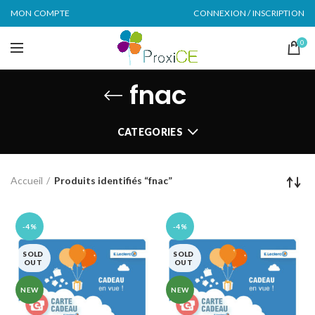
MON COMPTE
CONNEXION / INSCRIPTION
0
fnac
CATEGORIES
Accueil
Produits identifiés “fnac”
-4%
-4%
SOLD
SOLD
OUT
OUT
NEW
NEW