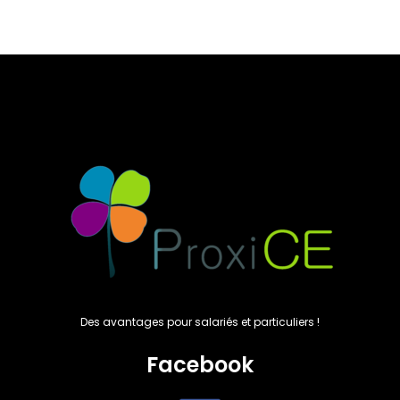
prix
prix
initial
actuel
initial
actuel
était :
est :
était :
est :
30,00€.
28,50€.
100,00€.
95,00€.
Des avantages pour salariés et particuliers !
Facebook