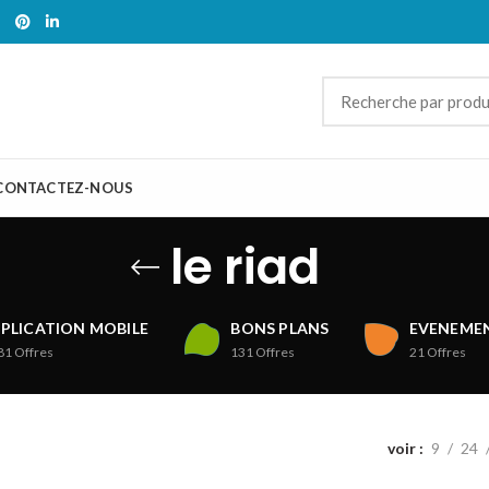
CONTACTEZ-NOUS
le riad
PLICATION MOBILE
BONS PLANS
EVENEMEN
81
Offres
131
Offres
21
Offres
voir
9
24