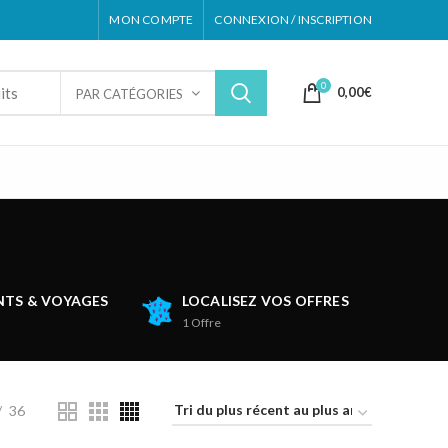
MON COMPTE
CONNEXION / INSCRIPTION
0
0,00
€
PAR CATÉGORIES
TS & VOYAGES
LOCALISEZ VOS OFFRES
1
Offre
36