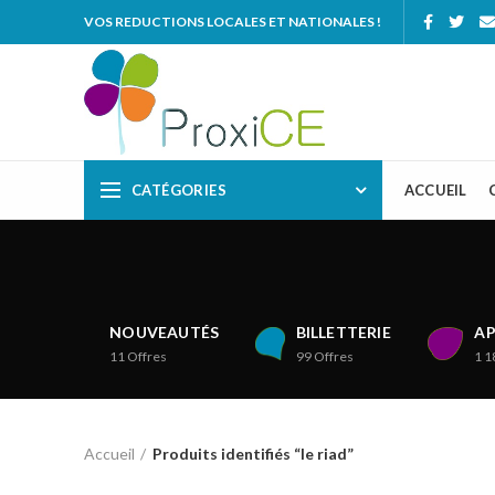
VOS REDUCTIONS LOCALES ET NATIONALES !
CATÉGORIES
ACCUEIL
NOUVEAUTÉS
BILLETTERIE
AP
11
Offres
99
Offres
1 1
Accueil
Produits identifiés “le riad”