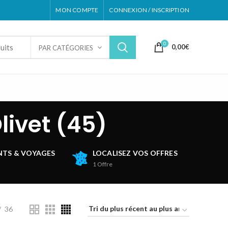
MON COMPTE
CONNEXION / INSCRIPTION
0
0,00
€
PAR CATÉGORIES
ivet (45)
TS & VOYAGES
LOCALISEZ VOS OFFRES
1
Offre
36