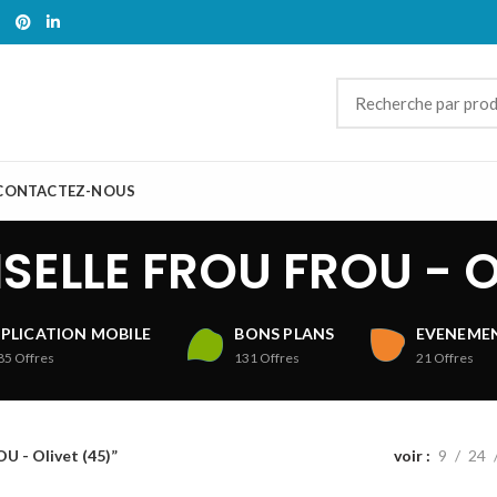
CONTACTEZ-NOUS
ELLE FROU FROU - Ol
PLICATION MOBILE
BONS PLANS
EVENEMEN
85
Offres
131
Offres
21
Offres
 - Olivet (45)”
voir
9
24