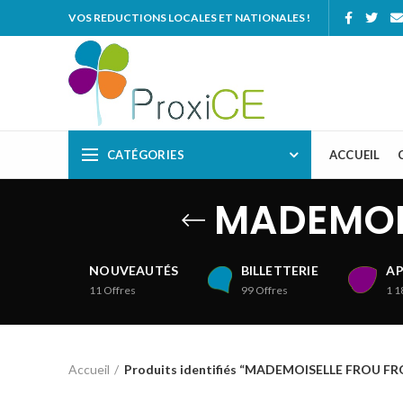
VOS REDUCTIONS LOCALES ET NATIONALES !
CATÉGORIES
ACCUEIL
MADEMOIS
NOUVEAUTÉS
BILLETTERIE
AP
11
Offres
99
Offres
1 1
Accueil
Produits identifiés “MADEMOISELLE FROU FROU