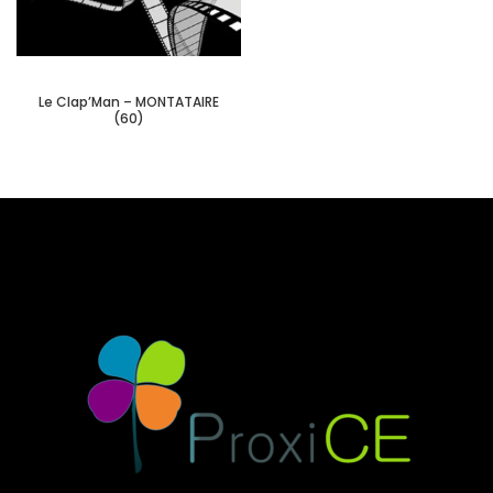
Le Clap’Man – MONTATAIRE
(60)