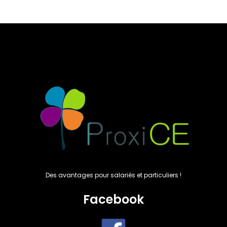
initial
actuel
initial
actuel
était :
est :
était :
est :
23,00€.
19,30€.
30,00€.
25,30€.
Des avantages pour salariés et particuliers !
Facebook