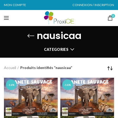
MON COMPTE
CONNEXION / INSCRIPTION
0
nausicaa
CATEGORIES
Accueil
Produits identifiés “nausicaa”
-16%
-16%