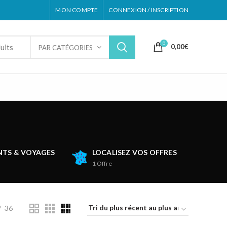
MON COMPTE
CONNEXION / INSCRIPTION
0
0,00
€
PAR CATÉGORIES
TS & VOYAGES
LOCALISEZ VOS OFFRES
1
Offre
36