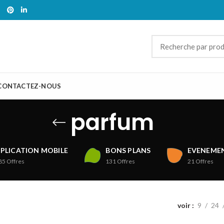
CONTACTEZ-NOUS
parfum
PLICATION MOBILE
BONS PLANS
EVENEMEN
85
Offres
131
Offres
21
Offres
voir
9
24