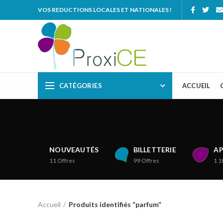
VOS REDUCTIONS LOCALES ET NATIONALES !
CATÉGORIES
ACCUEIL
NOUVEAUTÉS
BILLETTERIE
AP
11
Offres
99
Offres
1 1
Accueil
Produits identifiés “parfum”