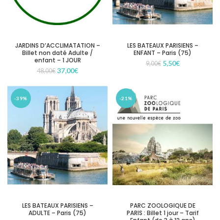
JARDINS D’ACCLIMATATION –
LES BATEAUX PARISIENS –
Billet non daté Adulte /
ENFANT – Paris (75)
enfant – 1 JOUR
Le
Le
5,50
€
9,00
€
Le
Le
37,00
€
48,00
€
prix
prix
prix
prix
initial
actuel
initial
actuel
était :
est :
était :
est :
9,00€.
5,50€.
-39%
-21%
48,00€.
37,00€.
LES BATEAUX PARISIENS –
PARC ZOOLOGIQUE DE
ADULTE – Paris (75)
PARIS : Billet 1 jour – Tarif