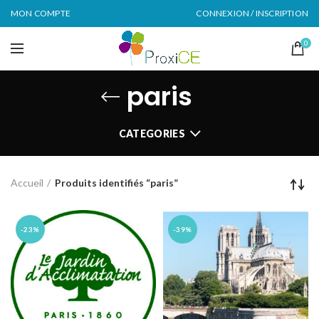
MON COMPTE
CONNEXION / INSCRIPTION
0
paris
CATEGORIES
Accueil
Produits identifiés “paris”
-23%
-39%