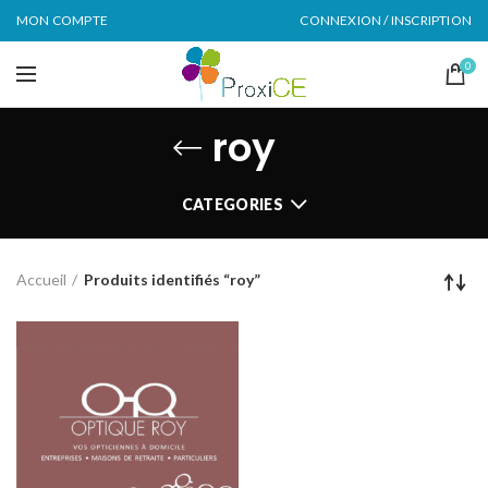
MON COMPTE
CONNEXION / INSCRIPTION
0
roy
CATEGORIES
Accueil
Produits identifiés “roy”