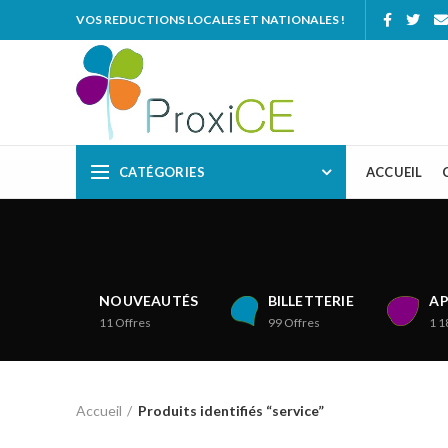
VOS REDUCTIONS LOCALES ET NATIONALES !
CATÉGORIES
ACCUEIL
NOUVEAUTÉS
BILLETTERIE
AP
11
Offres
99
Offres
1 1
Accueil
Produits identifiés “service”