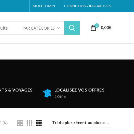
MON COMPTE
CONNEXION / INSCRIPTION
0
0,00
€
PAR CATÉGORIES
TS & VOYAGES
LOCALISEZ VOS OFFRES
1
Offre
36