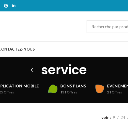
CONTACTEZ-NOUS
service
PLICATION MOBILE
BONS PLANS
EVENEMEN
85
Offres
131
Offres
21
Offres
voir
9
24