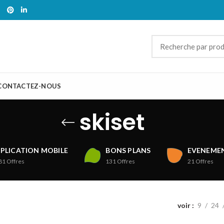
CONTACTEZ-NOUS
skiset
PLICATION MOBILE
BONS PLANS
EVENEMEN
81
Offres
131
Offres
21
Offres
voir
9
24