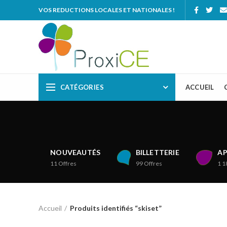
VOS REDUCTIONS LOCALES ET NATIONALES !
CATÉGORIES
ACCUEIL
NOUVEAUTÉS
BILLETTERIE
AP
11
Offres
99
Offres
1 1
Accueil
Produits identifiés “skiset”