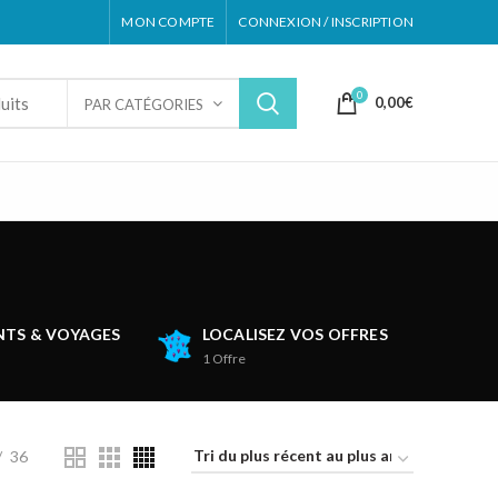
MON COMPTE
CONNEXION / INSCRIPTION
0
0,00
€
PAR CATÉGORIES
TS & VOYAGES
LOCALISEZ VOS OFFRES
1
Offre
36