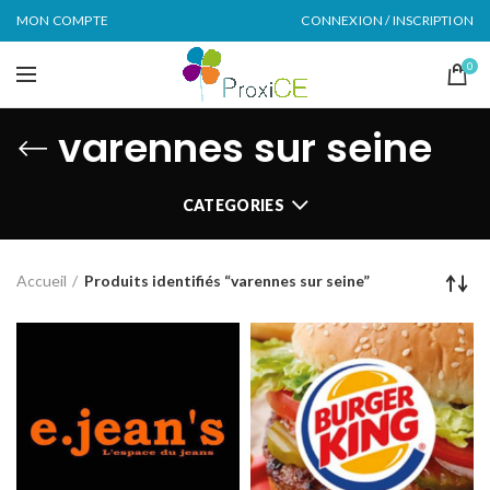
MON COMPTE
CONNEXION / INSCRIPTION
0
varennes sur seine
CATEGORIES
Accueil
Produits identifiés “varennes sur seine”