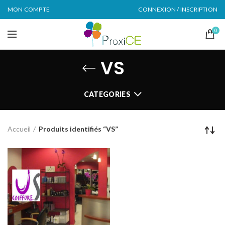
MON COMPTE
CONNEXION / INSCRIPTION
0
VS
CATEGORIES
Accueil
Produits identifiés “VS”