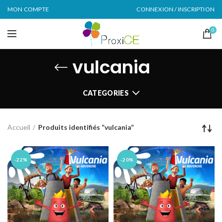
MON COMPTE
CONNEXION / INSCRIPTION
0
vulcania
CATEGORIES
Accueil
Produits identifiés “vulcania”
-22%
-20%