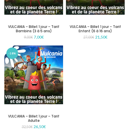
VULCANIA – Billet 1 jour – Tarif
VULCANIA – Billet 1 jour – Tarif
Bambins (3 à 5 ans)
Enfant (6 à 16 ans)
Le
Le
Le
Le
7,00
€
21,50
€
9,00
€
27,00
€
prix
prix
prix
prix
initial
actuel
initial
actuel
était :
est :
était :
est :
-18%
9,00€.
7,00€.
27,00€.
21,50€.
VULCANIA – Billet 1 jour – Tarif
Adulte
Le
Le
26,50
€
32,50
€