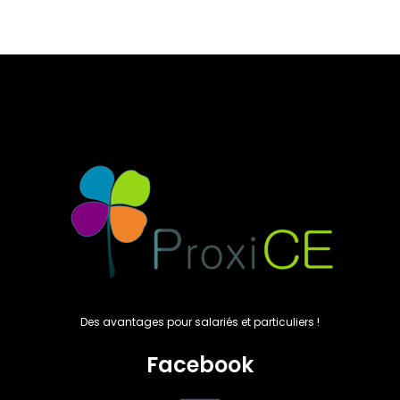
prix
prix
initial
actuel
était :
est :
32,50€.
26,50€.
Des avantages pour salariés et particuliers !
Facebook