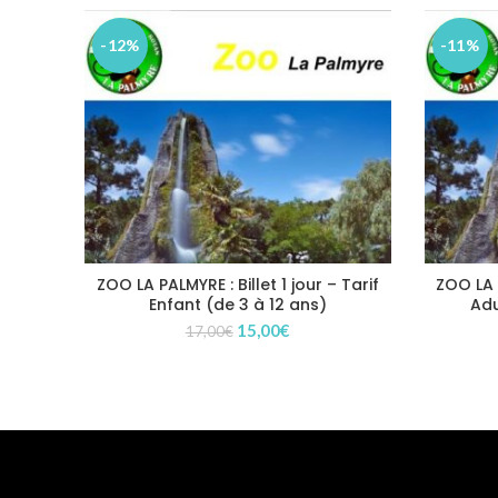
-12%
-11%
ZOO LA PALMYRE : Billet 1 jour – Tarif
ZOO LA P
Enfant (de 3 à 12 ans)
Adu
Le
Le
15,00
€
17,00
€
prix
prix
initial
actuel
était :
est :
17,00€.
15,00€.