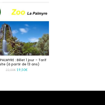
ALMYRE : Billet 1 jour – Tarif
lte (à partir de 13 ans)
Le
Le
19,50
€
22,00
€
prix
prix
initial
actuel
était :
est :
22,00€.
19,50€.