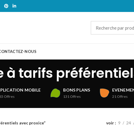
CONTACTEZ-NOUS
 à tarifs préférentie
PLICATION MOBILE
BONS PLANS
EVENEMEN
85
Offres
131
Offres
21
Offres
férentiels avec proxice”
voir
9
24