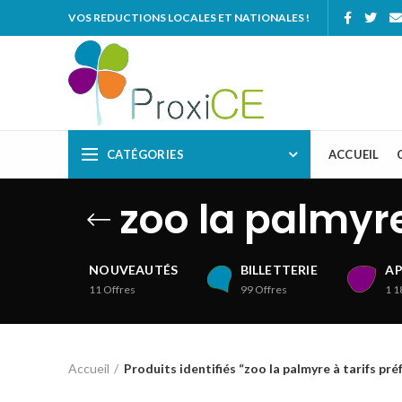
VOS REDUCTIONS LOCALES ET NATIONALES !
CATÉGORIES
ACCUEIL
zoo la palmyre
NOUVEAUTÉS
BILLETTERIE
AP
11
Offres
99
Offres
1 1
Accueil
Produits identifiés “zoo la palmyre à tarifs pré