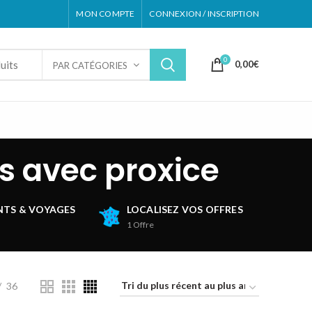
MON COMPTE
CONNEXION / INSCRIPTION
0
0,00
€
PAR CATÉGORIES
ls avec proxice
TS & VOYAGES
LOCALISEZ VOS OFFRES
1
Offre
36