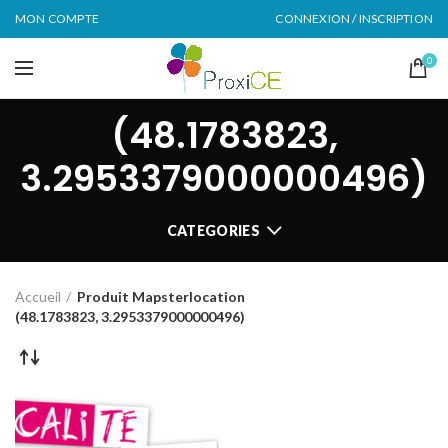
MON COMPTE
CONNEXION / INSCRIPTION
0
(48.1783823,
3.2953379000000496)
CATEGORIES
Accueil
Produit Mapsterlocation
(48.1783823, 3.2953379000000496)