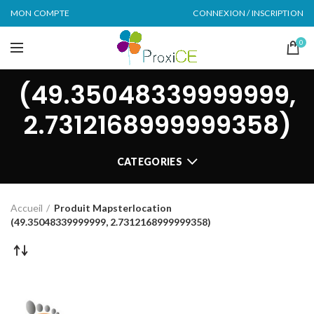
MON COMPTE
CONNEXION / INSCRIPTION
0
(49.35048339999999,
2.7312168999999358)
CATEGORIES
Accueil
Produit Mapsterlocation
(49.35048339999999, 2.7312168999999358)