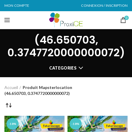
MON COMPTE
CONNEXION / INSCRIPTION
0
(46.650703,
0.3747720000000072)
CATEGORIES
Accueil
Produit Mapsterlocation
(46.650703, 0.3747720000000072)
-18%
-18%