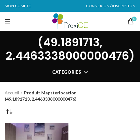
MON COMPTE
CONNEXION / INSCRIPTION
0
(49.1891713,
2.4463338000000476)
CATEGORIES
Accueil
Produit Mapsterlocation
(49.1891713, 2.4463338000000476)