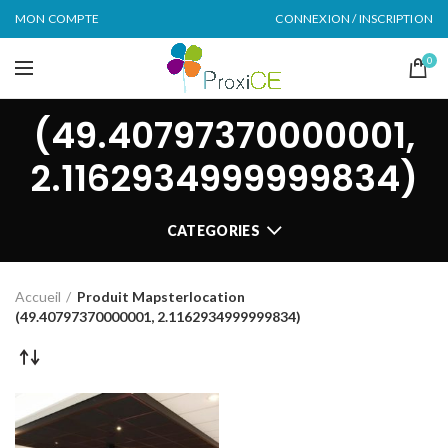
MON COMPTE
CONNEXION / INSCRIPTION
0
(49.40797370000001,
2.1162934999999834)
CATEGORIES
Accueil
Produit Mapsterlocation
(49.40797370000001, 2.1162934999999834)