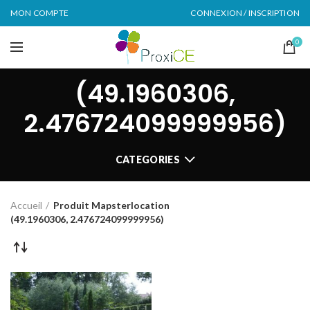
MON COMPTE
CONNEXION / INSCRIPTION
0
(49.1960306,
2.476724099999956)
CATEGORIES
Accueil
Produit Mapsterlocation
(49.1960306, 2.476724099999956)