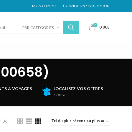
MON COMPTE
CONNEXION / INSCRIPTION
0
0,00
€
PAR CATÉGORIES
000658)
TS & VOYAGES
LOCALISEZ VOS OFFRES
1
Offre
36