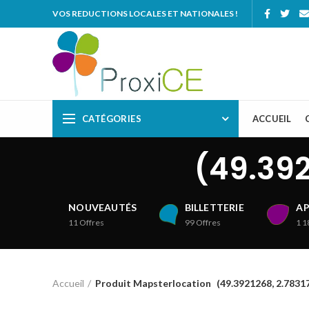
VOS REDUCTIONS LOCALES ET NATIONALES !
CATÉGORIES
ACCUEIL
(49.39
NOUVEAUTÉS
BILLETTERIE
AP
11
Offres
99
Offres
1 1
Accueil
Produit Mapsterlocation
(49.3921268, 2.783