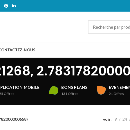
CONTACTEZ-NOUS
21268, 2.7831782000
PLICATION MOBILE
BONS PLANS
EVENEMEN
85
Offres
131
Offres
21
Offres
1782000000658)
voir
9
24