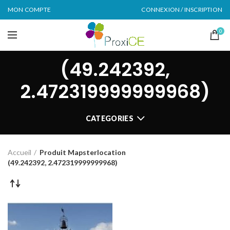
MON COMPTE
CONNEXION / INSCRIPTION
0
(49.242392,
2.472319999999968)
CATEGORIES
Accueil
Produit Mapsterlocation
(49.242392, 2.472319999999968)