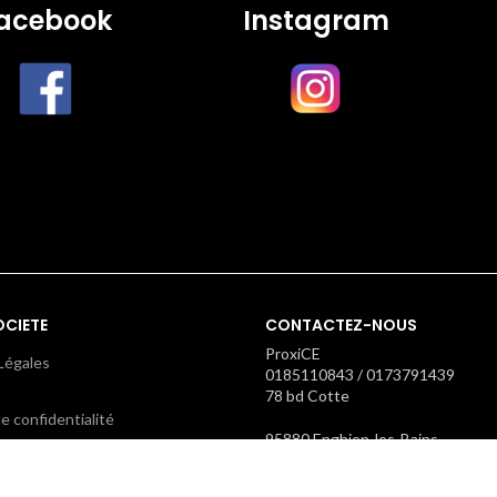
acebook
Instagram
OCIETE
CONTACTEZ-NOUS
ProxiCE
Légales
0185110843 / 0173791439
78 bd Cotte
e confidentialité
95880 Enghien-les-Bains
contact@proxice.com
s générales de ventes