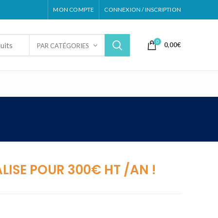
MON COMPTE
CONNEXION / INSCRIPTION
0
0,00
€
PAR CATÉGORIES
ISE POUR 300€ HT /AN !