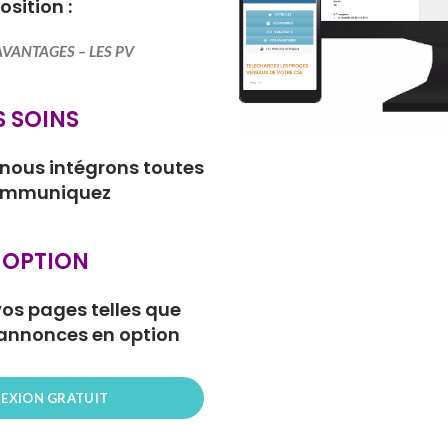
osition :
AVANTAGES – LES PV
S SOINS
nous intégrons toutes
communiquez
 OPTION
vos pages telles que
 annonces en option
EXION GRATUIT