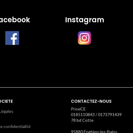
acebook
Instagram
OCIETE
CONTACTEZ-NOUS
ProxiCE
Légales
0185110843 / 0173791439
78 bd Cotte
e confidentialité
95880 Enghien-les-Bains