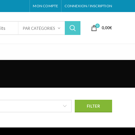
MON COMPTE
CONNEXION / INSCRIPTION
0
0,00
€
PAR CATÉGORIES
FILTER