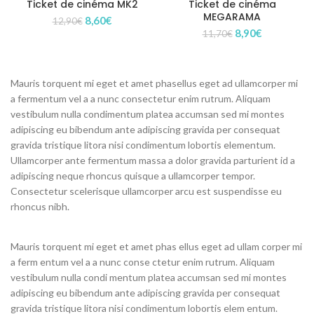
Ticket de cinéma MK2
Ticket de cinéma
MEGARAMA
Le
Le
8,60
€
12,90
€
Le
Le
prix
prix
8,90
€
11,70
€
prix
prix
initial
actuel
initial
actuel
était :
est :
était :
est :
12,90€.
8,60€.
Mauris torquent mi eget et amet phasellus eget ad ullamcorper mi
11,70€.
8,90€.
a fermentum vel a a nunc consectetur enim rutrum. Aliquam
vestibulum nulla condimentum platea accumsan sed mi montes
adipiscing eu bibendum ante adipiscing gravida per consequat
gravida tristique litora nisi condimentum lobortis elementum.
Ullamcorper ante fermentum massa a dolor gravida parturient id a
adipiscing neque rhoncus quisque a ullamcorper tempor.
Consectetur scelerisque ullamcorper arcu est suspendisse eu
rhoncus nibh.
Mauris torquent mi eget et amet phas ellus eget ad ullam corper mi
a ferm entum vel a a nunc conse ctetur enim rutrum. Aliquam
vestibulum nulla condi mentum platea accumsan sed mi montes
adipiscing eu bibendum ante adipiscing gravida per consequat
gravida tristique litora nisi condimentum lobortis elem entum.