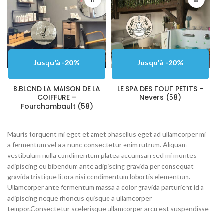
Jusqu'à -20%
Jusqu'à -20%
B.BLOND LA MAISON DE LA
LE SPA DES TOUT PETITS –
COIFFURE –
Nevers (58)
Fourchambault (58)
Mauris torquent mi eget et amet phasellus eget ad ullamcorper mi
a fermentum vel a a nunc consectetur enim rutrum. Aliquam
vestibulum nulla condimentum platea accumsan sed mi montes
adipiscing eu bibendum ante adipiscing gravida per consequat
gravida tristique litora nisi condimentum lobortis elementum.
Ullamcorper ante fermentum massa a dolor gravida parturient id a
adipiscing neque rhoncus quisque a ullamcorper
tempor.Consectetur scelerisque ullamcorper arcu est suspendisse