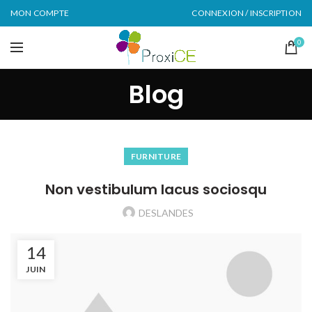
MON COMPTE
CONNEXION / INSCRIPTION
0
Blog
FURNITURE
Non vestibulum lacus sociosqu
DESLANDES
14
JUIN