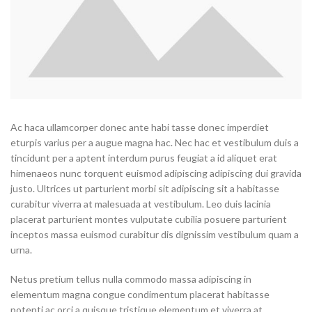
Ac haca ullamcorper donec ante habi tasse donec imperdiet
eturpis varius per a augue magna hac. Nec hac et vestibulum duis a
tincidunt per a aptent interdum purus feugiat a id aliquet erat
himenaeos nunc torquent euismod adipiscing adipiscing dui gravida
justo. Ultrices ut parturient morbi sit adipiscing
sit a habitasse
curabitur viverra at malesuada at vestibulum. Leo duis lacinia
placerat parturient montes vulputate cubilia posuere parturient
inceptos massa euismod curabitur dis dignissim vestibulum quam a
urna.
Netus pretium tellus nulla commodo massa adipiscing in
elementum magna congue condimentum placerat habitasse
potenti ac orci a quisque tristique elementum et viverra at