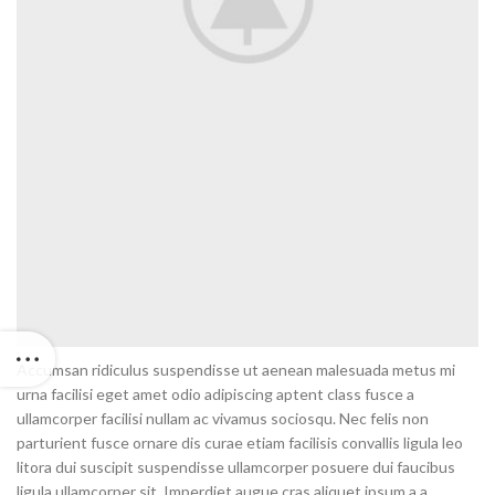
Accumsan ridiculus suspendisse ut aenean malesuada metus mi
urna facilisi eget amet odio adipiscing aptent class fusce a
ullamcorper facilisi nullam ac vivamus sociosqu. Nec felis non
parturient fusce ornare dis curae etiam facilisis convallis ligula leo
litora dui suscipit suspendisse ullamcorper posuere dui faucibus
ligula ullamcorper sit. Imperdiet augue cras aliquet ipsum a a