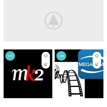
-33%
-24%