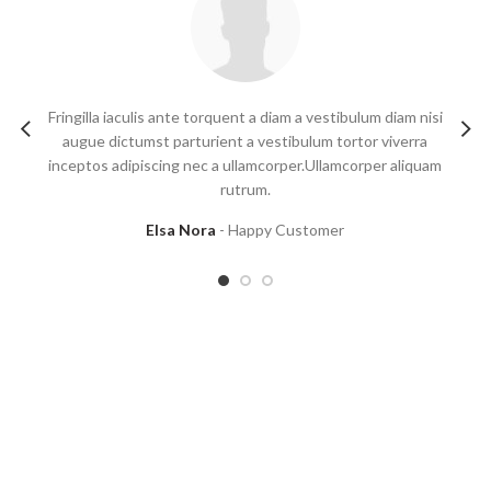
Fringilla iaculis ante torquent a diam a vestibulum diam nisi
m
augue dictumst parturient a vestibulum tortor viverra
inceptos adipiscing nec a ullamcorper.Ullamcorper aliquam
rutrum.
Elsa Nora
Happy Customer