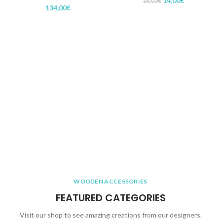
14,00
€
16,00
€
134,00
€
prix
prix
initial
actuel
était :
est :
16,00€.
14,00€.
WOODEN ACCESSORIES
FEATURED CATEGORIES
Visit our shop to see amazing creations from our designers.