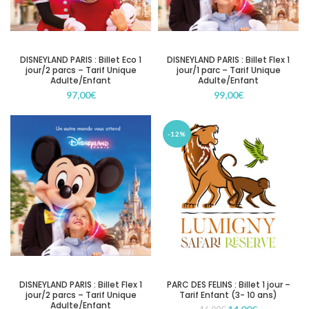
DISNEYLAND PARIS : Billet Eco 1
DISNEYLAND PARIS : Billet Flex 1
jour/2 parcs – Tarif Unique
jour/1 parc – Tarif Unique
Adulte/Enfant
Adulte/Enfant
97,00
€
99,00
€
-12%
DISNEYLAND PARIS : Billet Flex 1
PARC DES FELINS : Billet 1 jour –
jour/2 parcs – Tarif Unique
Tarif Enfant (3- 10 ans)
Adulte/Enfant
Le
Le