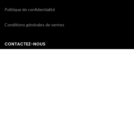
Politique de confidentialité
Conditions générales de ventes
CONTACTEZ-NOUS
ProxiCE
0185110843 / 0173791439
78 bd Cotte
95880 Enghien-les-Bains
contact@proxice.com