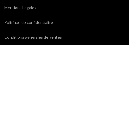
Mentions Légales
Politique de confidentialité
Conditions générales de ventes
CONTACTEZ-NOUS
ProxiCE
0185110843 / 0173791439
78 bd Cotte
95880 Enghien-les-Bains
contact@proxice.com